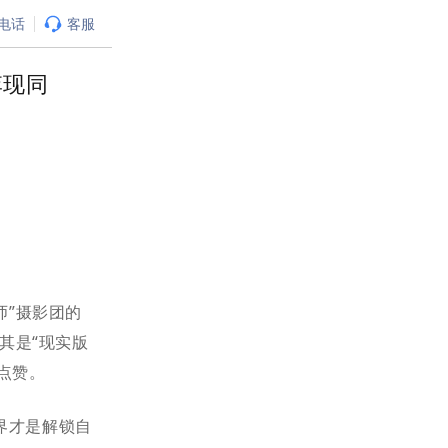
电话
客服
李现同
师”摄影团的
其是“现实版
点赞。
界才是解锁自