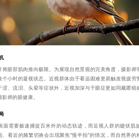
机
常将眼部肌肉推向极限。为展现自然景观的完美角度，摄影师
数个小时的凝视状态。近视群体由于看远困难更易触发视疲劳
干涩、流泪、头晕等症状外，近视加深与干眼症更如同藏匿暗
摄影师的眼健康。
局
画面需要极速捕捉百米外的动态轨迹，而近视人群的睫状肌
远、看近的频繁切换会出现聚焦“慢半拍”的情况，而自然界的