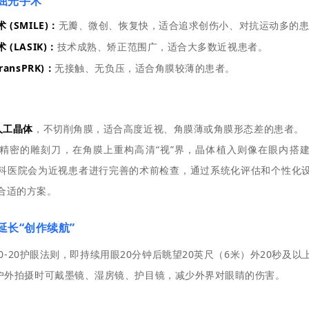
屈光手术
(SMILE)：
无瓣、微创、恢复快，适合追求创伤小、对抗运动多的
(LASIK)：
技术成熟、矫正范围广，适合大多数近视患者。
ansPRK)：
无接触、无负压，适合角膜较薄的患者。
L人工晶体
，不切削角膜，适合高度近视、角膜薄或角膜形态差的患者。
精密的雕刻刀，在角膜上重构高清“视”界，晶体植入则像在眼内搭
科医院会为近视患者进行完善的术前检查，通过系统化评估和个性化
合适的方案。
延长
“创作续航
”
20-20护眼法则，即持续用眼20分钟后眺望20英尺（6米）外20秒及
；户外拍摄时可戴墨镜、湿房镜、护目镜，减少外界对眼睛的伤害。