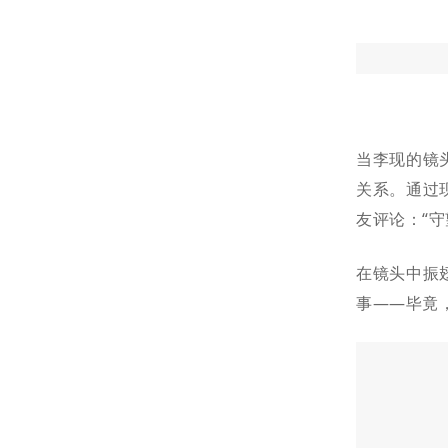
当李现的镜
关系。通过
友评论：“
在镜头中振
事——毕竟