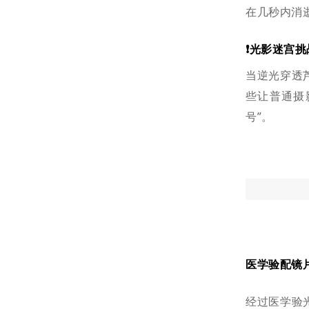
在几秒内消
❗️光影迷宫挑
当逆光穿透
些让普通摄
号”。
医学验配镜
经过医学验