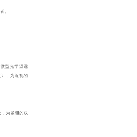
患者。
建微型光学望远
设计，为近视的
以上，为紧绷的双