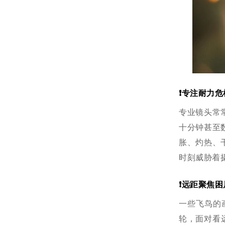
❗️专注耐力危
专业镜头常
十分钟甚至
胀、灼热、
时刻威胁着
❗️远距聚焦困
一些飞鸟的
轮，面对看