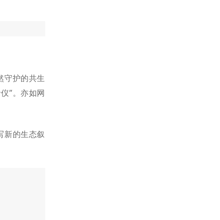
然守护的共生
仪”。亦如网
写新的生态叙