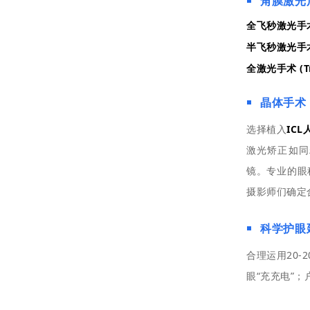
角膜激光
全飞秒激光手术 
半飞秒激光手术 
全激光手术 (Tr
晶体手术
选择植入
IC
激光矫正如同
镜。专业的眼
摄影师们确定
科学护
眼
合理运用20-
眼“充充电”