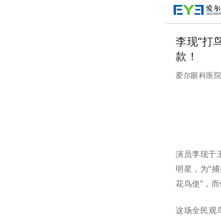
李现“打
款！
爱尔眼科医
演员李现于
明星，为“捕
花鸟使”，
这场全民观