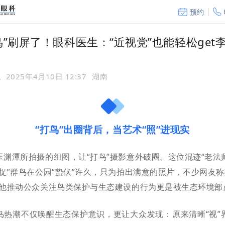
预约
鸟”刷屏了！眼科医生：“近视党”也能轻松get
院
2025年4月10日 12:37
湖南
“打鸟”出圈背后，当艺术“照”进现实
玉渊潭所拍摄的组图，让“打鸟”摄影意外破圈。这位混迹“老法
捉”群鸟在公园“蛰伏”许久，只为拍出满意的照片，不少网友称
而他推动公众关注鸟类保护与生态建设的行为更是被生态环境部
鸟热潮不仅唤醒生态保护意识，更让大众发现：原来清晰“视”