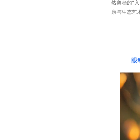
然奥秘的“
康与生态艺
眼