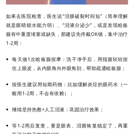
如果去医院检查，医生说
“泪膜破裂时间短”（简单理解
就是眼睛锁水能力弱）、“泪液分泌少”，或是发现睑板
腺有中重度堵塞或缺失，那建议先停戴OK镜，集中治疗
1-2周：
每天做
1次睑板腺按摩：洗干净手后，用指腹轻轻按
住上眼皮，从内眼角向外眼角刮，帮助疏通睑板腺；
按医生建议用短期药物：比如缓解炎症的眼药水（一
般用
1-2周，不会有依赖）；
继续坚持热敷
+人工泪液：巩固治疗效果；
等
1-2周后复查，要是眼表、泪膜恢复稳定了，再重