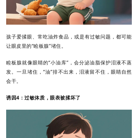
孩子爱揉眼、常吃油炸食品，或是有过敏问题，都可能
让眼皮里的
“睑板腺”堵住。
睑板腺就像眼睛的
“小油库”，会分泌油脂保护泪液不蒸
发。一旦堵住，“油”排不出来，泪液留不住，眼睛自然
会干。
诱因
4：过敏体质，眼表被揉坏了